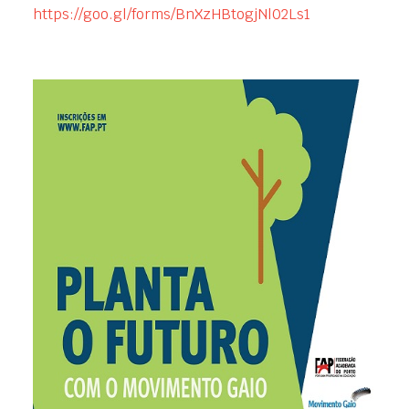
https://goo.gl/forms/BnXzHBtogjNl02Ls1