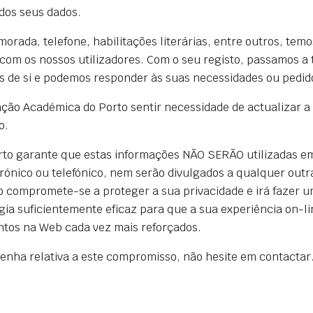
 dos seus dados.
rada, telefone, habilitações literárias, entre outros, te
om os nossos utilizadores. Com o seu registo, passamos a 
s de si e podemos responder às suas necessidades ou pedid
ção Académica do Porto sentir necessidade de actualizar a p
o.
to garante que estas informações NÃO SERÃO utilizadas em
trónico ou telefónico, nem serão divulgados a qualquer out
 compromete-se a proteger a sua privacidade e irá fazer u
ia suficientemente eficaz para que a sua experiência on-lin
ntos na Web cada vez mais reforçados.
enha relativa a este compromisso, não hesite em contactar