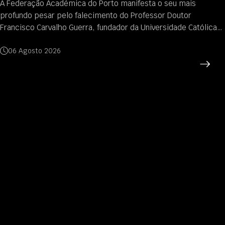
A Federação Académica do Porto (FAP) organiza a 19.ª Semana
da Saúde, de 15 e 17 de julho, na Praia de Matosinhos. Entre as
10h30 e as 18h00, mais de uma centena de estudantes
voluntários da Academia do Porto v...
13 Julho 2026