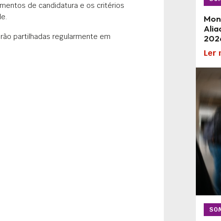
imentos de candidatura e os critérios
de.
Mon
Alia
erão partilhadas regularmente em
202
Ler 
SO