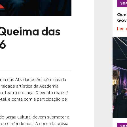
SO
Quei
Gove
 Queima das
Ler 
26
rama das Atividades Académicas da
ersidade artística da Academia
, teatro e dança. O evento realiza
?
otel, e conta com a participação de
do Sarau Cultural devem submeter a
o dia 14 de abril. A consulta prévia
SO