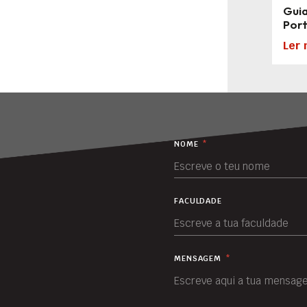
Guia
Por
Ler 
NOME
*
FACULDADE
MENSAGEM
*